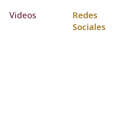
Videos
Redes
Sociales