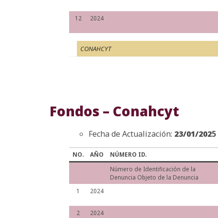
12
2024
CONAHCYT
Fondos – Conahcyt
Fecha de Actualización:
23/01/202
5
NO.
AÑO
NÚMERO ID.
Número de Identificación de la
Denuncia Objeto de la Denuncia
1
2024
2
2024