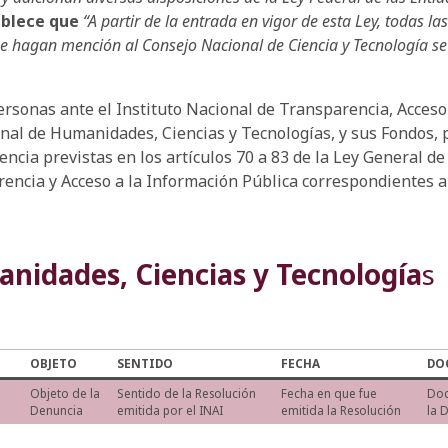
tablece que
“A partir de la entrada en vigor de esta Ley, todas 
ue hagan mención al Consejo Nacional de Ciencia y Tecnología s
rsonas ante el Instituto Nacional de Transparencia, Acceso
nal de Humanidades, Ciencias y Tecnologías, y sus Fondos, p
ncia previstas en los artículos 70 a 83 de la Ley General d
arencia y Acceso a la Información Pública correspondientes a
nidades, Ciencias y Tecnología
s
OBJETO
SENTIDO
FECHA
DO
Objeto de la
Sentido de la Resolución
Fecha en que fue
Do
Denuncia
emitida por el INAI
emitida la Resolución
la 