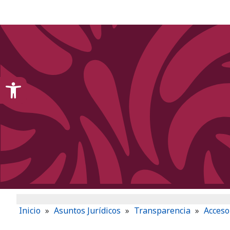
content
Open toolbar
Inicio
»
Asuntos Jurídicos
»
Transparencia
»
Acceso