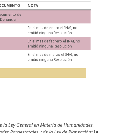
OCUMENTO
NOTA
ocumento de
 Denuncia
En el mes de enero el INAI, no
emitió ninguna Resolución
En el mes de febrero el INAI, no
emitió ninguna Resolución
En el mes de marzo el INAI, no
emitió ninguna Resolución
de la Ley General en Materia de Humanidades,
dades Paraestatales y de la Ley de Planeación”
la