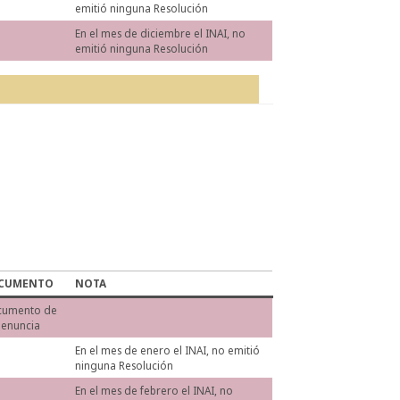
emitió ninguna Resolución
En el mes de diciembre el INAI, no
emitió ninguna Resolución
CUMENTO
NOTA
cumento de
Denuncia
En el mes de enero el INAI, no emitió
ninguna Resolución
En el mes de febrero el INAI, no