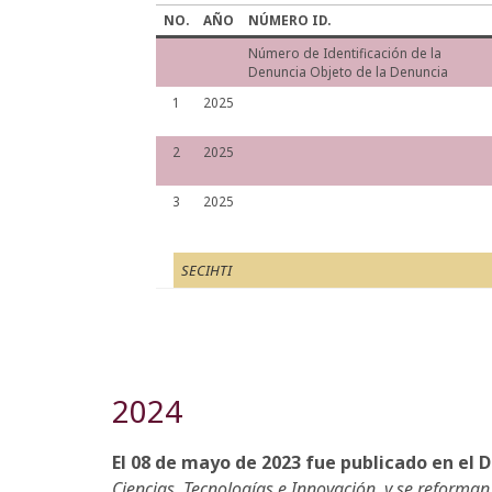
NO.
AÑO
NÚMERO ID.
Número de Identificación de la
Denuncia Objeto de la Denuncia
1
2025
2
2025
3
2025
SECIHTI
2024
El 08 de mayo de 2023 fue publicado en el D
Ciencias, Tecnologías e Innovación, y se reforman 