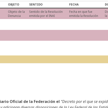
OBJETO
SENTIDO
FECHA
D
Objeto de la
Sentido de la Resolución
Fecha en que fue
D
Denuncia
emitida por el INAI
emitida la Resolución
la
iario Oficial de la Federación el
“Decreto por el que se expi
y adicionan diversas disposiciones de la Ley Federal de las Enti