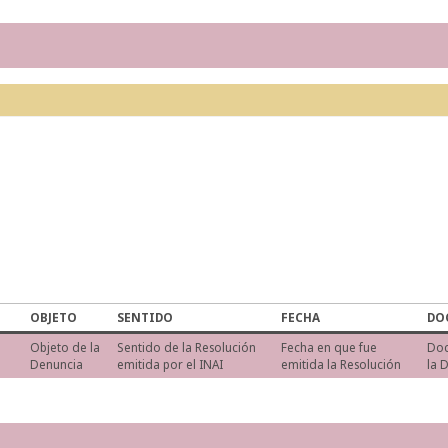
OBJETO
SENTIDO
FECHA
DO
Objeto de la
Sentido de la Resolución
Fecha en que fue
Do
Denuncia
emitida por el INAI
emitida la Resolución
la 