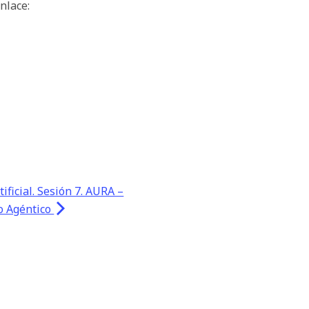
nlace:
ificial. Sesión 7. AURA –
o Agéntico