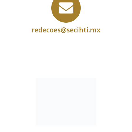
redecoes@secihti.mx