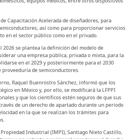
odomésticos, equipos médicos, entre otros dispositivos
de Capacitación Acelerada de diseñadores, para
Semiconductores, así como para proporcionar servicios
to en el sector público como en el privado.
 2026 se plantea la definición del modelo de
siderar una empresa pública, privada o mixta, para la
olidarse en el 2029 y posteriormente para el 2030
de proveeduría de semiconductores.
erno, Raquel Buenrostro Sánchez, informó que los
gico en México y, por ello, se modificará la LFPPI
nales y que los científicos estén seguros de que sus
través de un derecho de apartado durante un periodo
locidad en la que se realizan los trámites para
s.
 Propiedad Industrial (IMPI), Santiago Nieto Castillo,