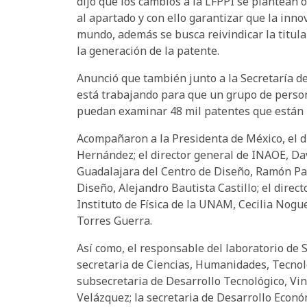
dijo que los cambios a la LFPPI se plantean 
al apartado y con ello garantizar que la inn
mundo, además se busca reivindicar la titula
la generación de la patente.
Anunció que también junto a la Secretaría d
está trabajando para que un grupo de person
puedan examinar 48 mil patentes que están p
Acompañaron a la Presidenta de México, el d
Hernández; el director general de INAOE, Dav
Guadalajara del Centro de Diseño, Ramón Par
Diseño, Alejandro Bautista Castillo; el direc
Instituto de Física de la UNAM, Cecilia Nogue
Torres Guerra.
Así como, el responsable del laboratorio de
secretaria de Ciencias, Humanidades, Tecnol
subsecretaria de Desarrollo Tecnológico, Vi
Velázquez; la secretaria de Desarrollo Econó