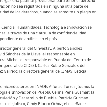
otorgar una patente provisional para tener el derecho
ovación no sea registrada en ninguna otra parte del
ridad de los derechos, cuando se acredite un plagio en
e Ciencia, Humanidades, Tecnología e Innovación se
as, a través de una cláusula de confidencialidad
endiente de análisis en el país.
irector general del Cinvestav, Alberto Sánchez
id Sánchez de la Llave, el responsable en
ra Michel; el responsable en Puebla del Centro de
tor general de CIDESI, Carlos Rubio González; del
z Garrido; la directora general de CIMAV, Leticia
 Semiconductores en INAOE, Alfonso Torres Jácome; la
ogía e Innovación de Puebla, Celina Peña Guzmán; la
nculación y Desarrollo de Puebla, Patricia Guzmán
mico de Jalisco, Cindy Blanco Ochoa; el diseñador