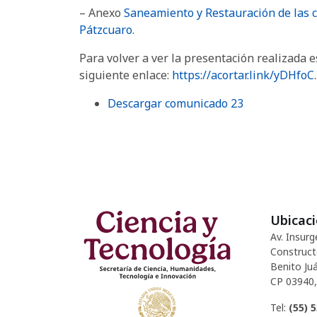
– Anexo
Saneamiento y Restauración de las c
Pátzcuaro
.
Para volver a ver la presentación realizada e
siguiente enlace:
https://acortar.link/yDHfoC
.
Descargar comunicado 23
Ubicac
Av. Insurg
Construct
Benito Juá
CP 03940,
Tel:
(55) 