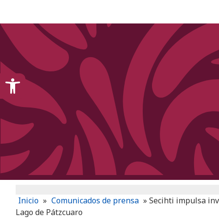
content
Open toolbar
Inicio
»
Comunicados de prensa
»
Secihti impulsa inv
Lago de Pátzcuaro