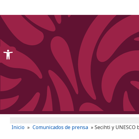
content
Open toolbar
Inicio
»
Comunicados de prensa
»
Secihti y UNESCO b